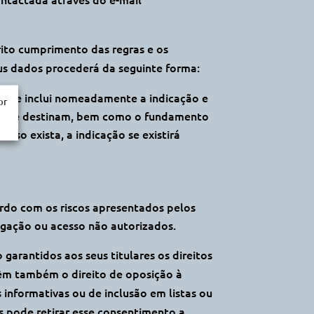
ito cumprimento das regras e os
eus dados procederá da seguinte forma:
 que inclui nomeadamente a indicação e
or
ais se destinam, bem como o fundamento
aso exista, a indicação se existirá
rdo com os riscos apresentados pelos
ulgação ou acesso não autorizados.
arantidos aos seus titulares os direitos
têm também o direito de oposição à
 informativas ou de inclusão em listas ou
s pode retirar esse consentimento a