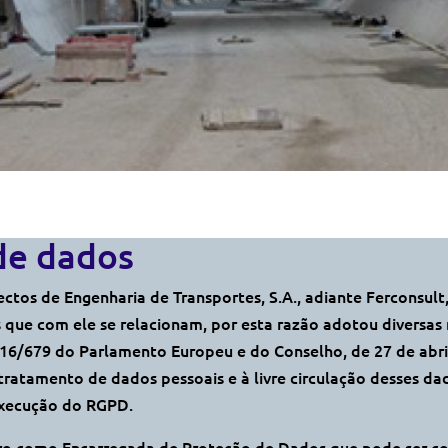
de dados
jectos de Engenharia de Transportes, S.A., adiante Ferconsul
s que com ele se relacionam, por esta razão adotou diversa
16/679 do Parlamento Europeu e do Conselho, de 27 de abri
 tratamento de dados pessoais e à livre circulação desses d
 execução do RGPD.
ro como Encarregada de Proteção de Dados que pode ser co