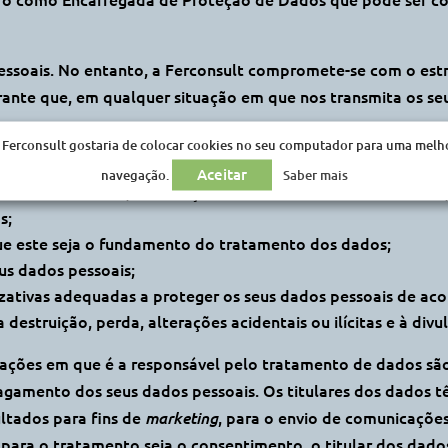
essoais. No entanto, a Ferconsult compromete-se com o estr
arante que, em qualquer situação em que nos transmita os s
re que proceda à recolha e tratamento de dados pessoais, o
 Ferconsult gostaria de colocar cookies no seu computador para uma melh
mentos, as finalidades de tratamento a que os dados pesso
Aceitar
navegação.
Saber mais
armazenamento, a indicação dos destinatários dos dados e, c
s;
ue este seja o fundamento do tratamento dos dados;
us dados pessoais;
zativas adequadas a proteger os seus dados pessoais de aco
 destruição, perda, alterações acidentais ou ilícitas e à div
ações em que é a responsável pelo tratamento de dados são g
apagamento dos seus dados pessoais. Os titulares dos dados 
ultados para fins de
, para o envio de comunicações
marketing
 para o tratamento seja o consentimento, o titular dos dado