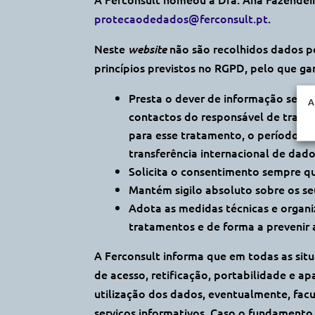
protecaodedados@ferconsult.pt
.
Neste
não são recolhidos dados p
website
princípios previstos no RGPD, pelo que g
Presta o dever de informação semp
A
contactos do responsável de trata
para esse tratamento, o período de 
transferência internacional de dado
Solicita o consentimento sempre q
Mantém sigilo absoluto sobre os se
Adota as medidas técnicas e organi
tratamentos e de forma a prevenir a
A Ferconsult informa que em todas as situ
de acesso, retificação, portabilidade e 
utilização dos dados, eventualmente, fac
serviços informativos. Caso o fundamento